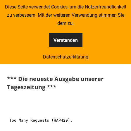
Zum
Diese Seite verwendet Cookies, um die Nutzerfreundlichkeit
Inhalt
zu verbessern. Mit der weiteren Verwendung stimmen Sie
springen
dem zu.
Verstanden
Kompass
Datenschutzerklärung
–
Menü
Zeitung
*** Die neueste Ausgabe unserer
Tageszeitung ***
für
Piraten