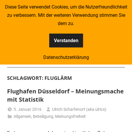
Zum
Diese Seite verwendet Cookies, um die Nutzerfreundlichkeit
Inhalt
zu verbessern. Mit der weiteren Verwendung stimmen Sie
springen
dem zu.
Verstanden
Kompass
Datenschutzerklärung
–
Menü
Zeitung
SCHLAGWORT:
FLUGLÄRM
für
Flughafen Düsseldorf – Meinungsmache
mit Statistik
Piraten
5. Januar 2016
Ulrich Scharfenort (aka ulrics)
Allgemein
,
Beteiligung
,
Meinungsfreiheit