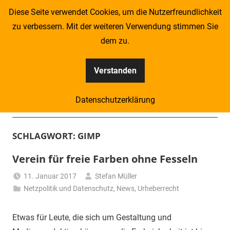
Zum
Diese Seite verwendet Cookies, um die Nutzerfreundlichkeit
Inhalt
zu verbessern. Mit der weiteren Verwendung stimmen Sie
springen
dem zu.
Verstanden
Kompass
Datenschutzerklärung
–
Menü
Zeitung
SCHLAGWORT:
GIMP
für
Verein für freie Farben ohne Fesseln
Piraten
11. Januar 2017
Stefan Müller
Netzpolitik und Datenschutz
,
News
,
Urheberrecht
Etwas für Leute, die sich um Gestaltung und