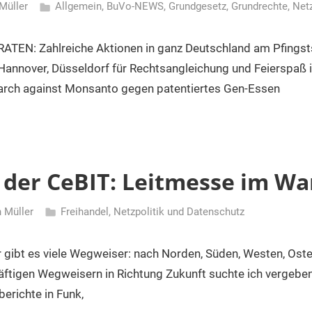
Müller
Allgemein
,
BuVo-NEWS
,
Grundgesetz
,
Grundrechte
,
Netz
IRATEN: Zahlreiche Aktionen in ganz Deutschland am Pfing
 Hannover, Düsseldorf für Rechtsangleichung und Feierspaß 
ch against Monsanto gegen patentiertes Gen-Essen
 der CeBIT: Leitmesse im Wa
n Müller
Freihandel
,
Netzpolitik und Datenschutz
 gibt es viele Wegweiser: nach Norden, Süden, Westen, Oste
ftigen Wegweisern in Richtung Zukunft suchte ich vergebens
erichte in Funk,