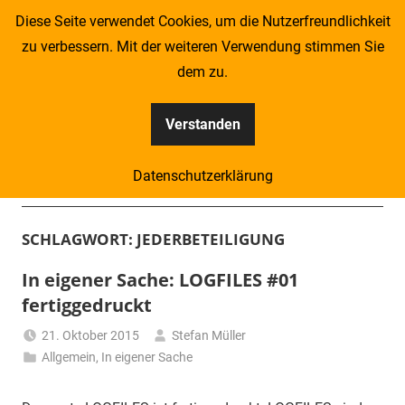
Zum
Diese Seite verwendet Cookies, um die Nutzerfreundlichkeit
Inhalt
zu verbessern. Mit der weiteren Verwendung stimmen Sie
springen
dem zu.
Verstanden
Kompass
Datenschutzerklärung
–
Menü
Zeitung
SCHLAGWORT:
JEDERBETEILIGUNG
für
In eigener Sache: LOGFILES #01
fertiggedruckt
Piraten
21. Oktober 2015
Stefan Müller
Allgemein
,
In eigener Sache