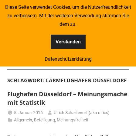
Zum
Diese Seite verwendet Cookies, um die Nutzerfreundlichkeit
Inhalt
zu verbessern. Mit der weiteren Verwendung stimmen Sie
springen
dem zu.
Verstanden
Kompass
Datenschutzerklärung
–
Menü
Zeitung
SCHLAGWORT:
LÄRMFLUGHAFEN DÜSSELDORF
für
Flughafen Düsseldorf – Meinungsmache
mit Statistik
Piraten
5. Januar 2016
Ulrich Scharfenort (aka ulrics)
Allgemein
,
Beteiligung
,
Meinungsfreiheit