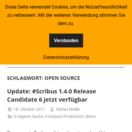
Zum
Diese Seite verwendet Cookies, um die Nutzerfreundlichkeit
Inhalt
zu verbessern. Mit der weiteren Verwendung stimmen Sie
springen
dem zu.
Verstanden
Kompass
Datenschutzerklärung
–
Menü
Zeitung
SCHLAGWORT:
OPEN SOURCE
für
Update: #Scribus 1.4.0 Release
Candidate 6 jetzt verfügbar
Piraten
18. Oktober 2011
Stefan Müller
In eigener Sache
,
Kompass Produktion
,
News