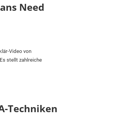
mans Need
klär-Video von
s stellt zahlreiche
SA-Techniken