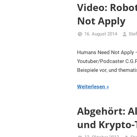
für
Video: Robo
Piraten
Not Apply
16. August 2014
Ste
Humans Need Not Apply – 
Youtuber/Podcaster C.G.P 
Beispiele vor, und themati
Weiterlesen
Abgehört: A
und Krypto-