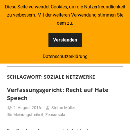
Zum
Diese Seite verwendet Cookies, um die Nutzerfreundlichkeit
Inhalt
zu verbessern. Mit der weiteren Verwendung stimmen Sie
springen
dem zu.
Verstanden
Kompass
Datenschutzerklärung
–
Menü
Zeitung
SCHLAGWORT:
SOZIALE NETZWERKE
für
Verfassungsgericht: Recht auf Hate
Speech
Piraten
2. August 2016
Stefan Müller
Meinungsfreiheit
,
Zensursula