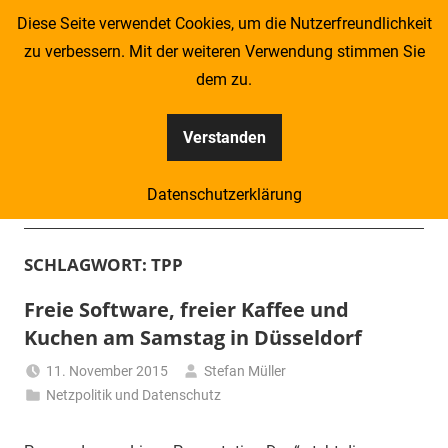
Zum
Diese Seite verwendet Cookies, um die Nutzerfreundlichkeit
Inhalt
zu verbessern. Mit der weiteren Verwendung stimmen Sie
springen
dem zu.
Verstanden
Kompass
Datenschutzerklärung
–
Menü
Zeitung
SCHLAGWORT:
TPP
für
Freie Software, freier Kaffee und
Kuchen am Samstag in Düsseldorf
Piraten
11. November 2015
Stefan Müller
Netzpolitik und Datenschutz