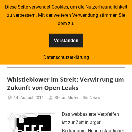
Zum
Diese Seite verwendet Cookies, um die Nutzerfreundlichkeit
Inhalt
zu verbessern. Mit der weiteren Verwendung stimmen Sie
springen
dem zu.
Verstanden
Kompass
Datenschutzerklärung
–
Menü
Zeitung
Whistleblower im Streit: Verwirrung um
Zukunft von Open Leaks
für
14. August 2011
Stefan Müller
News
Piraten
D
as webbasierte Verpfeifen
ist zur Zeit in arger
Bedrängnis. Neben staatlicher