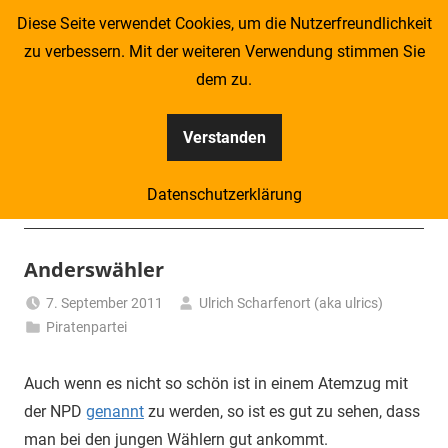
Zum
Diese Seite verwendet Cookies, um die Nutzerfreundlichkeit
Inhalt
zu verbessern. Mit der weiteren Verwendung stimmen Sie
springen
dem zu.
Verstanden
Kompass
Datenschutzerklärung
–
Menü
Zeitung
Anderswähler
für
7. September 2011
Ulrich Scharfenort (aka ulrics)
Piratenpartei
Piraten
Auch wenn es nicht so schön ist in einem Atemzug mit
der NPD
genannt
zu werden, so ist es gut zu sehen, dass
man bei den jungen Wählern gut ankommt.