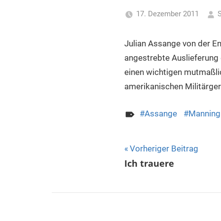
für
17. Dezember 2011
S
Piraten
Julian Assange von der E
angestrebte Auslieferung 
einen wichtigen mutmaßlic
amerikanischen Militärger
Assange
Manning
Beitragsnavigat
Vorheriger Beitrag
Ich trauere