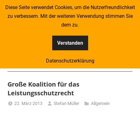
Zum
Diese Seite verwendet Cookies, um die Nutzerfreundlichkeit
Inhalt
zu verbessern. Mit der weiteren Verwendung stimmen Sie
springen
dem zu.
Verstanden
Kompass
Datenschutzerklärung
–
Menü
Zeitung
Große Koalition für das
Leistungsschutzrecht
für
22. März 2013
Stefan Müller
Allgemein
Piraten