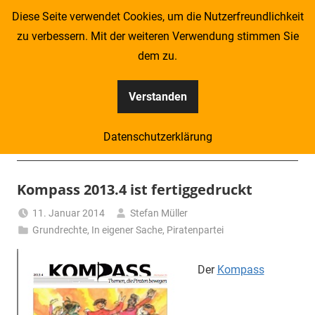
Zum
Diese Seite verwendet Cookies, um die Nutzerfreundlichkeit
Inhalt
zu verbessern. Mit der weiteren Verwendung stimmen Sie
springen
dem zu.
Verstanden
Kompass
Datenschutzerklärung
–
Menü
Zeitung
Kompass 2013.4 ist fertiggedruckt
für
11. Januar 2014
Stefan Müller
Grundrechte
,
In eigener Sache
,
Piratenpartei
Piraten
Der
Kompass