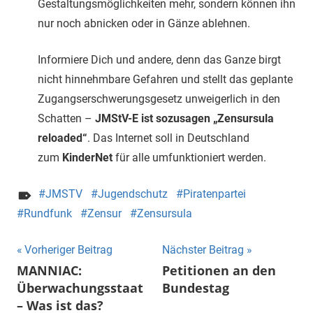
Gestaltungsmöglichkeiten mehr, sondern können ihn
nur noch abnicken oder in Gänze ablehnen.
Informiere Dich und andere, denn das Ganze birgt
nicht hinnehmbare Gefahren und stellt das geplante
Zugangserschwerungsgesetz unweigerlich in den
Schatten –
JMStV-E ist sozusagen „Zensursula
reloaded“
. Das Internet soll in Deutschland
zum
KinderNet
für alle umfunktioniert werden.
JMSTV
Jugendschutz
Piratenpartei
Rundfunk
Zensur
Zensursula
Beitragsnavigation
Vorheriger Beitrag
Nächster Beitrag
MANNIAC:
Petitionen an den
Überwachungsstaat
Bundestag
– Was ist das?