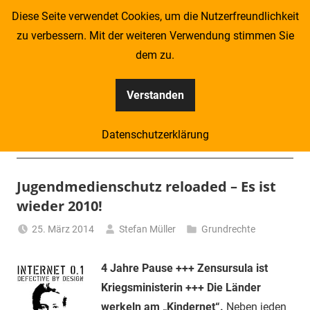
Zum
Diese Seite verwendet Cookies, um die Nutzerfreundlichkeit
Inhalt
zu verbessern. Mit der weiteren Verwendung stimmen Sie
springen
dem zu.
Verstanden
Kompass
Datenschutzerklärung
–
Menü
Zeitung
Jugendmedienschutz reloaded – Es ist
wieder 2010!
für
25. März 2014
Stefan Müller
Grundrechte
Piraten
4 Jahre Pause +++ Zensursula ist
Kriegsministerin +++ Die Länder
werkeln am „Kindernet“.
Neben jeden