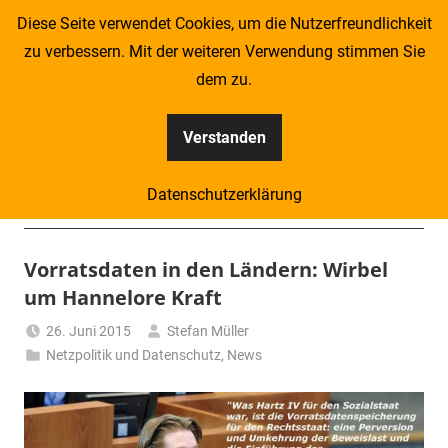
Zum
Diese Seite verwendet Cookies, um die Nutzerfreundlichkeit
Inhalt
zu verbessern. Mit der weiteren Verwendung stimmen Sie
springen
dem zu.
Verstanden
Kompass
Datenschutzerklärung
–
Menü
Zeitung
Vorratsdaten in den Ländern: Wirbel
um Hannelore Kraft
für
26. Juni 2015
Stefan Müller
Piraten
Netzpolitik und Datenschutz
,
News