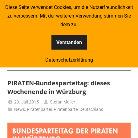
Zum
Diese Seite verwendet Cookies, um die Nutzerfreundlichkeit
Inhalt
zu verbessern. Mit der weiteren Verwendung stimmen Sie
springen
dem zu.
Verstanden
Kompass
Datenschutzerklärung
–
Menü
Zeitung
PIRATEN-Bundesparteitag: dieses
Wochenende in Würzburg
für
20. Juli 2015
Stefan Müller
Piraten
News
,
Piratenpartei
,
Piratenpartei Deutschland