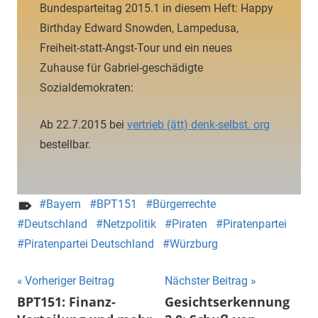
Bundesparteitag 2015.1 in diesem Heft: Happy
Birthday Edward Snowden, Lampedusa,
Freiheit-statt-Angst-Tour und ein neues
Zuhause für Gabriel-geschädigte
Sozialdemokraten:
Ab 22.7.2015 bei
vertrieb (ätt) denk-selbst. org
bestellbar.
Bayern
BPT151
Bürgerrechte
Deutschland
Netzpolitik
Piraten
Piratenpartei
Piratenpartei Deutschland
Würzburg
Beitragsnavigation
Vorheriger Beitrag
Nächster Beitrag
BPT151: Finanz-
Gesichtserkennung