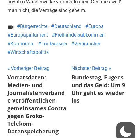
privaten Wasserwerke voranzutreiben. Genaues weiß
man nicht, die Verträge sind geheim.
Bürgerrechte
Deutschland
Europa
Europaparlament
Freihandelsabkommen
Kommunal
Trinkwasser
Verbraucher
Wirtschaftspolitik
Beitragsnavigation
Vorheriger Beitrag
Nächster Beitrag
Vorratsdaten:
Bundestag, Fugees
Medien- und
und das Geld: Um 9
Journalistenverbänd
Uhr geht es wieder
e veröffentlichen
los
gemeinsames Contra
gegen Groko-
Telekom-
Datenspeicherung