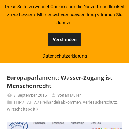
Zum
Diese Seite verwendet Cookies, um die Nutzerfreundlichkeit
Inhalt
zu verbessern. Mit der weiteren Verwendung stimmen Sie
springen
dem zu.
Verstanden
Kompass
Datenschutzerklärung
–
Menü
Zeitung
Europaparlament: Wasser-Zugang ist
Menschenrecht
für
8. September 2015
Stefan Müller
Piraten
TTIP / TAFTA / Freihandelsabkommen
,
Verbraucherschutz
,
Wirtschaftspolitik