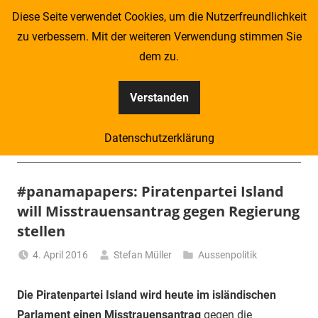
Zum
Diese Seite verwendet Cookies, um die Nutzerfreundlichkeit
Inhalt
zu verbessern. Mit der weiteren Verwendung stimmen Sie
springen
dem zu.
Verstanden
Kompass
Datenschutzerklärung
–
Menü
Zeitung
#panamapapers: Piratenpartei Island
will Misstrauensantrag gegen Regierung
für
stellen
Piraten
4. April 2016
Stefan Müller
Aussenpolitik
Die Piratenpartei Island wird heute im isländischen
Parlament einen Misstrauensantrag
gegen die