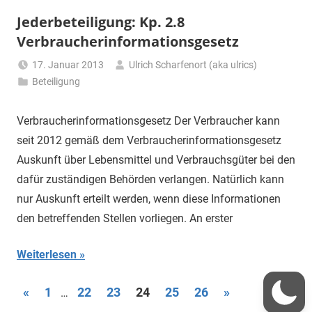
Jederbeteiligung: Kp. 2.8
Verbraucherinformationsgesetz
17. Januar 2013
Ulrich Scharfenort (aka ulrics)
Beteiligung
Verbraucherinformationsgesetz Der Verbraucher kann
seit 2012 gemäß dem Verbraucherinformationsgesetz
Auskunft über Lebensmittel und Verbrauchsgüter bei den
dafür zuständigen Behörden verlangen. Natürlich kann
nur Auskunft erteilt werden, wenn diese Informationen
den betreffenden Stellen vorliegen. An erster
Weiterlesen
Seitennummerierung
Vorherige
Nächste
«
1
22
23
24
25
26
»
…