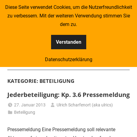
Zum
Diese Seite verwendet Cookies, um die Nutzerfreundlichkeit
Inhalt
zu verbessern. Mit der weiteren Verwendung stimmen Sie
springen
dem zu.
Verstanden
Kompass
Datenschutzerklärung
–
Menü
Zeitung
KATEGORIE:
BETEILIGUNG
für
Jederbeteiligung: Kp. 3.6 Pressemeldung
Piraten
27. Januar 2013
Ulrich Scharfenort (aka ulrics)
Beteiligung
Pressemeldung Eine Pressemeldung soll relevante