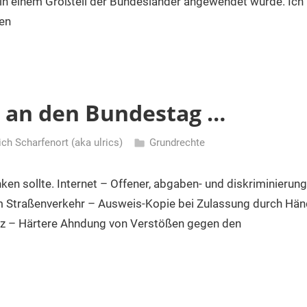
in einem Großteil der Bundesländer angewendet wurde. Ich b
en
n an den Bundestag …
ich Scharfenort (aka ulrics)
Grundrechte
en sollte. Internet – Offener, abgaben- und diskriminierung
Straßenverkehr – Ausweis-Kopie bei Zulassung durch Händl
tz – Härtere Ahndung von Verstößen gegen den