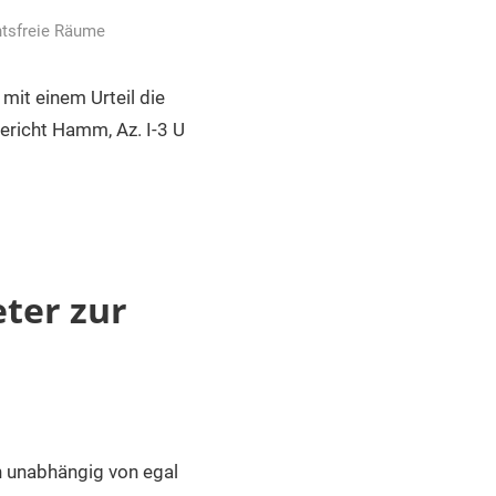
tsfreie Räume
mit einem Urteil die
gericht Hamm, Az. I-3 U
eter zur
n unabhängig von egal