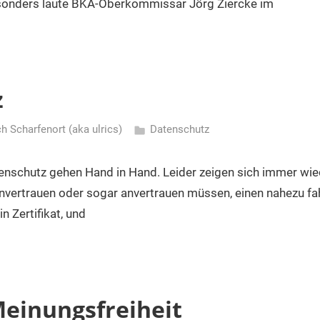
sonders laute BKA-Oberkommissar Jörg Ziercke im
z
ch Scharfenort (aka ulrics)
Datenschutz
enschutz gehen Hand in Hand. Leider zeigen sich immer wie
vertrauen oder sogar anvertrauen müssen, einen nahezu f
n Zertifikat, und
Meinungsfreiheit