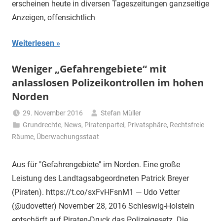
erscheinen heute in diversen Tageszeitungen ganzseitige
Anzeigen, offensichtlich
Weiterlesen
Weniger „Gefahrengebiete“ mit
anlasslosen Polizeikontrollen im hohen
Norden
29. November 2016
Stefan Müller
Grundrechte
,
News
,
Piratenpartei
,
Privatsphäre
,
Rechtsfreie
Räume
,
Überwachungsstaat
Aus für "Gefahrengebiete" im Norden. Eine große
Leistung des Landtagsabgeordneten Patrick Breyer
(Piraten). https://t.co/sxFvHFsnM1 — Udo Vetter
(@udovetter) November 28, 2016 Schleswig-Holstein
entschärft auf Piraten-Druck das Polizeigesetz. Die