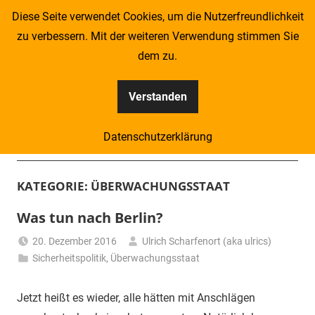
Zum
Diese Seite verwendet Cookies, um die Nutzerfreundlichkeit
Inhalt
zu verbessern. Mit der weiteren Verwendung stimmen Sie
springen
dem zu.
Verstanden
Kompass
Datenschutzerklärung
–
Menü
Zeitung
KATEGORIE:
ÜBERWACHUNGSSTAAT
für
Was tun nach Berlin?
Piraten
20. Dezember 2016
Ulrich Scharfenort (aka ulrics)
Sicherheitspolitik
,
Überwachungsstaat
Jetzt heißt es wieder, alle hätten mit Anschlägen