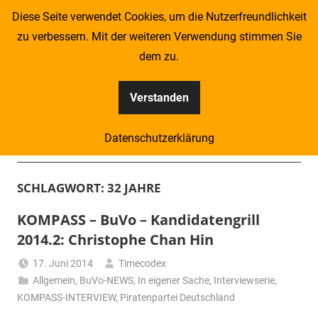
Zum
Diese Seite verwendet Cookies, um die Nutzerfreundlichkeit
Inhalt
zu verbessern. Mit der weiteren Verwendung stimmen Sie
springen
dem zu.
Verstanden
Kompass
Datenschutzerklärung
–
Menü
Zeitung
SCHLAGWORT:
32 JAHRE
für
KOMPASS – BuVo – Kandidatengrill
2014.2: Christophe Chan Hin
Piraten
17. Juni 2014
Timecodex
Allgemein
,
BuVo-NEWS
,
In eigener Sache
,
Interviewserie
,
KOMPASS-INTERVIEW
,
Piratenpartei Deutschland