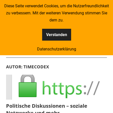
Zum
Diese Seite verwendet Cookies, um die Nutzerfreundlichkeit
Inhalt
zu verbessern. Mit der weiteren Verwendung stimmen Sie
springen
dem zu.
Verstanden
Kompass
Datenschutzerklärung
–
Menü
Zeitung
AUTOR:
TIMECODEX
für
Piraten
Politische Diskussionen – soziale
Netzwerke und mehr