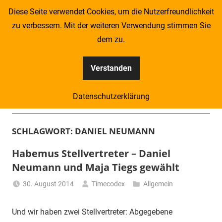
Zum
Diese Seite verwendet Cookies, um die Nutzerfreundlichkeit
Inhalt
zu verbessern. Mit der weiteren Verwendung stimmen Sie
springen
dem zu.
Verstanden
Kompass
Datenschutzerklärung
–
Menü
Zeitung
SCHLAGWORT:
DANIEL NEUMANN
für
Habemus Stellvertreter – Daniel
Neumann und Maja Tiegs gewählt
Piraten
30. August 2014
Timecodex
Allgemein
Und wir haben zwei Stellvertreter: Abgegebene