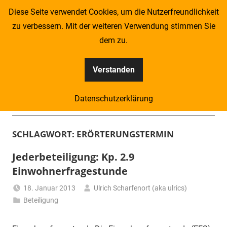
Zum
Diese Seite verwendet Cookies, um die Nutzerfreundlichkeit
Inhalt
zu verbessern. Mit der weiteren Verwendung stimmen Sie
springen
dem zu.
Verstanden
Kompass
Datenschutzerklärung
–
Menü
Zeitung
SCHLAGWORT:
ERÖRTERUNGSTERMIN
für
Jederbeteiligung: Kp. 2.9
Einwohnerfragestunde
Piraten
18. Januar 2013
Ulrich Scharfenort (aka ulrics)
Beteiligung