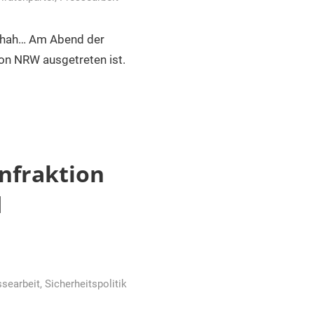
schah… Am Abend der
ion NRW ausgetreten ist.
enfraktion
d
ssearbeit
,
Sicherheitspolitik