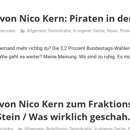
von Nico Kern: Piraten in de
mecodex
Allgemein
,
Demokratie
,
In eigener Sache
,
News
,
Pirat
iemand mehr richtig zu? Die 2,2 Prozent Bundestags-Wahler
Wie geht es weiter? Meine Meinung: Wir sind zu ruhig. Es m
 von Nico Kern zum Fraktions
Stein / Was wirklich gescha
ecodex
Allgemein
,
Beteiligung
,
Demokratie
,
In eigener Sache
,
P