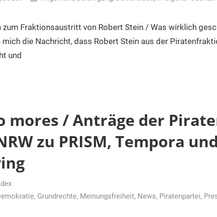
n zum Fraktionsaustritt von Robert Stein / Was wirklich ge
mich die Nachricht, dass Robert Stein aus der Piratenfrakt
ht und
o mores / Anträge der Pirat
 NRW zu PRISM, Tempora un
ing
dex
emokratie
,
Grundrechte
,
Meinungsfreiheit
,
News
,
Piratenpartei
,
Pre