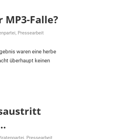
r MP3-Falle?
enpartei
,
Pressearbeit
gebnis waren eine herbe
acht überhaupt keinen
austritt
h…
iratenpartei
,
Pressearbeit