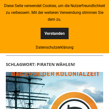
Zum
Diese Seite verwendet Cookies, um die Nutzerfreundlichkeit
Inhalt
zu verbessern. Mit der weiteren Verwendung stimmen Sie
springen
dem zu.
Verstanden
Kompass
Datenschutzerklärung
–
Menü
Zeitung
SCHLAGWORT:
PIRATEN WÄHLEN!
für
Piraten