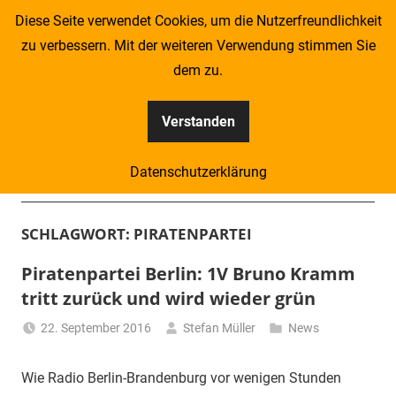
Zum
Diese Seite verwendet Cookies, um die Nutzerfreundlichkeit
Inhalt
zu verbessern. Mit der weiteren Verwendung stimmen Sie
springen
dem zu.
Verstanden
Kompass
Datenschutzerklärung
–
Menü
Zeitung
SCHLAGWORT:
PIRATENPARTEI
für
Piratenpartei Berlin: 1V Bruno Kramm
tritt zurück und wird wieder grün
Piraten
22. September 2016
Stefan Müller
News
Wie Radio Berlin-Brandenburg vor wenigen Stunden