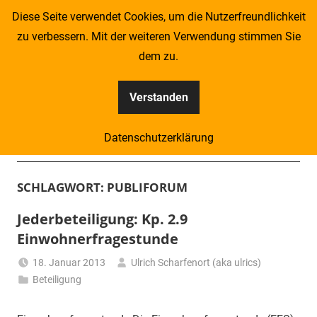
Zum
Diese Seite verwendet Cookies, um die Nutzerfreundlichkeit
Inhalt
zu verbessern. Mit der weiteren Verwendung stimmen Sie
springen
dem zu.
Verstanden
Kompass
Datenschutzerklärung
–
Menü
Zeitung
SCHLAGWORT:
PUBLIFORUM
für
Jederbeteiligung: Kp. 2.9
Einwohnerfragestunde
Piraten
18. Januar 2013
Ulrich Scharfenort (aka ulrics)
Beteiligung