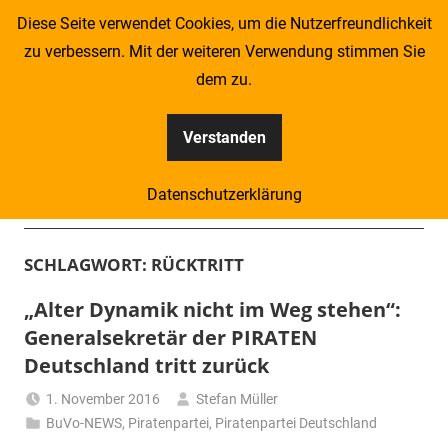
Zum
Diese Seite verwendet Cookies, um die Nutzerfreundlichkeit
Inhalt
zu verbessern. Mit der weiteren Verwendung stimmen Sie
springen
dem zu.
Verstanden
Kompass
Datenschutzerklärung
–
Menü
Zeitung
SCHLAGWORT:
RÜCKTRITT
für
„Alter Dynamik nicht im Weg stehen“:
Generalsekretär der PIRATEN
Piraten
Deutschland tritt zurück
1. November 2016
Stefan Müller
BuVo-NEWS
,
Piratenpartei
,
Piratenpartei Deutschland