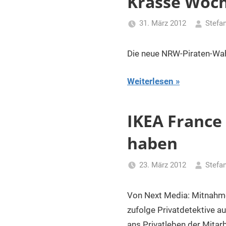
Krasse Woch
31. März 2012
Stefa
Die neue NRW-Piraten-Wah
Weiterlesen
IKEA France
haben
23. März 2012
Stefa
Von Next Media: Mitnahme
zufolge Privatdetektive a
ans Privatleben der Mita