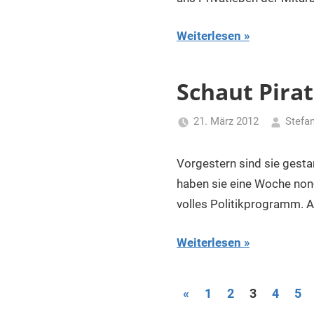
Weiterlesen
Schaut Pira
21. März 2012
Stefa
Vorgestern sind sie gesta
haben sie eine Woche non
volles Politikprogramm. A
Weiterlesen
Seitennummeri
Vorherige
«
1
2
3
4
5