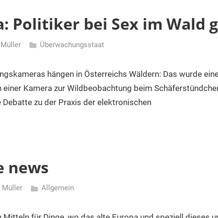
 Politiker bei Sex im Wald g
 Müller
Überwachungsstaat
skameras hängen in Österreichs Wäldern: Das wurde einem
on einer Kamera zur Wildbeobachtung beim Schäferstündchen
e Debatte zu der Praxis der elektronischen
e news
 Müller
Allgemein
n Mitteln für Dinge, wo das alte Europa und speziell dieses 