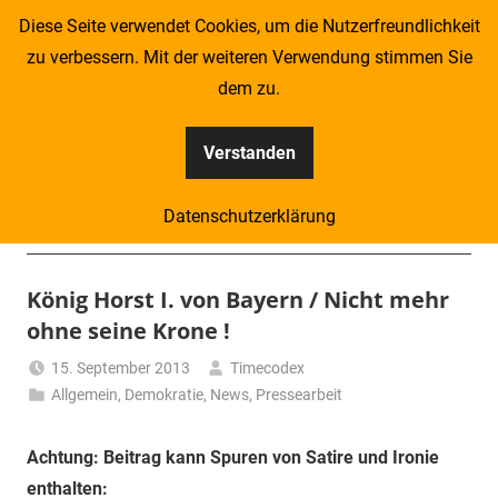
Zum
Diese Seite verwendet Cookies, um die Nutzerfreundlichkeit
Inhalt
zu verbessern. Mit der weiteren Verwendung stimmen Sie
springen
dem zu.
Verstanden
Kompass
Datenschutzerklärung
–
Menü
Zeitung
König Horst I. von Bayern / Nicht mehr
ohne seine Krone !
für
15. September 2013
Timecodex
Piraten
Allgemein
,
Demokratie
,
News
,
Pressearbeit
Achtung: Beitrag kann Spuren von Satire und Ironie
enthalten: