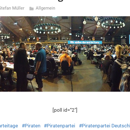
Stefan Müller
Allgemein
[poll id=“2″]
rteitage
Piraten
Piratenpartei
Piratenpartei Deutsch