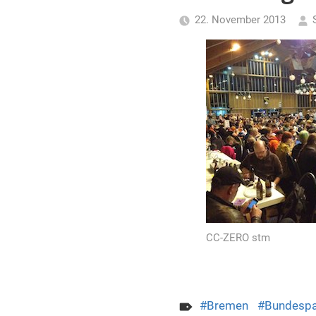
für
22. November 2013
Piraten
CC-ZERO stm
Bremen
Bundespa