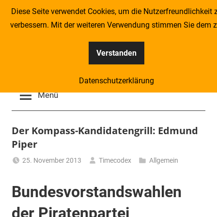
Zum
Diese Seite verwendet Cookies, um die Nutzerfreundlichkeit 
Inhalt
verbessern. Mit der weiteren Verwendung stimmen Sie dem z
springen
Verstanden
Kompass
Datenschutzerklärung
–
Menü
Zeitung
Der Kompass-Kandidatengrill: Edmund
Piper
für
25. November 2013
Timecodex
Allgemein
Piraten
Bundesvorstandswahlen
der Piratenpartei