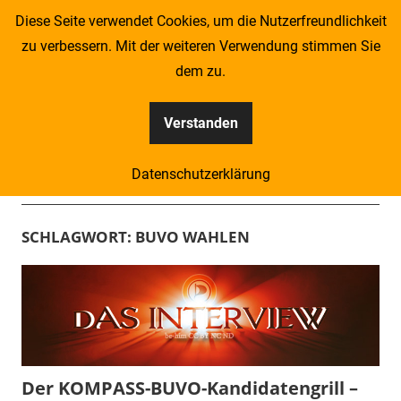
Zum
Diese Seite verwendet Cookies, um die Nutzerfreundlichkeit
Inhalt
zu verbessern. Mit der weiteren Verwendung stimmen Sie
springen
dem zu.
Verstanden
Kompass
Datenschutzerklärung
–
Menü
Zeitung
SCHLAGWORT:
BUVO WAHLEN
für
Piraten
Der KOMPASS-BUVO-Kandidatengrill –