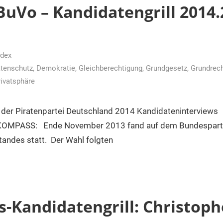
uVo – Kandidatengrill 2014.2
dex
tenschutz
,
Demokratie
,
Gleichberechtigung
,
Grundgesetz
,
Grundrec
rivatsphäre
er Piratenpartei Deutschland 2014 Kandidatenintervie
 KOMPASS: Ende November 2013 fand auf dem Bundesparte
andes statt. Der Wahl folgten
-Kandidatengrill: Christoph