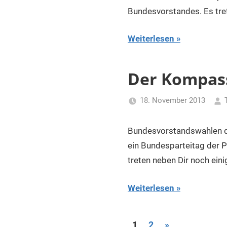
Bundesvorstandes. Es tre
Weiterlesen
Der Kompass
18. November 2013
Bundesvorstandswahlen d
ein Bundesparteitag der 
treten neben Dir noch eini
Weiterlesen
Seitennummeri
Nächste
1
2
»