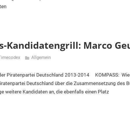
ten
-Kandidatengrill: Marco Ge
Timecodex
Allgemein
er Piratenpartei Deutschland 2013-2014 KOMPASS: Wie j
Piratenpartei Deutschland über die Zusammensetzung des 
ge weitere Kandidaten an, die ebenfalls einen Platz
erung