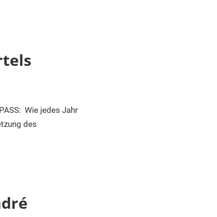
tels
S: Wie jedes Jahr
etzung des
ndré