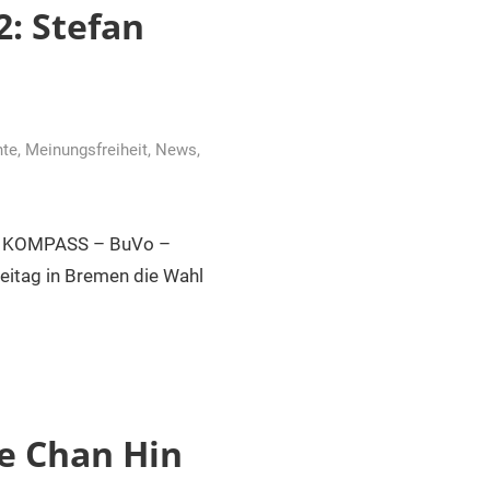
: Stefan
hte
,
Meinungsfreiheit
,
News
,
ws KOMPASS – BuVo –
itag in Bremen die Wahl
e Chan Hin