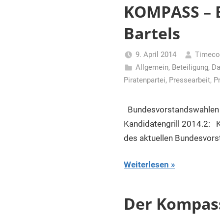
für
KOMPASS – B
Piraten
Bartels
9. April 2014
Timeco
Allgemein
,
Beteiligung
,
Da
Piratenpartei
,
Pressearbeit
,
P
Bundesvorstandswahlen d
Kandidatengrill 2014.2:
des aktuellen Bundesvorst
Weiterlesen
Der Kompass