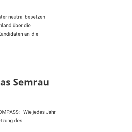
er neutral besetzen
hland über die
andidaten an, die
las Semrau
PASS: Wie jedes Jahr
etzung des