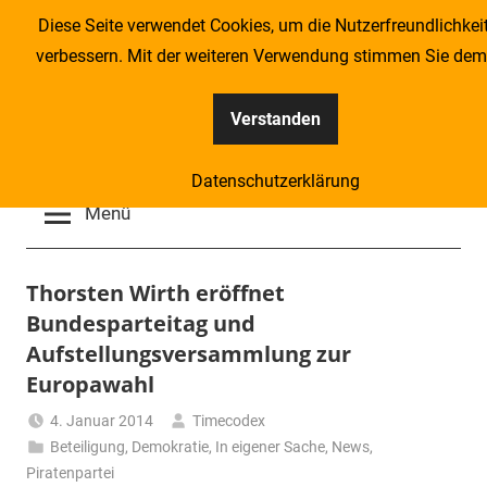
Zum
Diese Seite verwendet Cookies, um die Nutzerfreundlichkei
Inhalt
verbessern. Mit der weiteren Verwendung stimmen Sie dem
springen
Verstanden
Kompass
Datenschutzerklärung
–
Menü
Zeitung
Thorsten Wirth eröffnet
Bundesparteitag und
für
Aufstellungsversammlung zur
Piraten
Europawahl
4. Januar 2014
Timecodex
Beteiligung
,
Demokratie
,
In eigener Sache
,
News
,
Piratenpartei