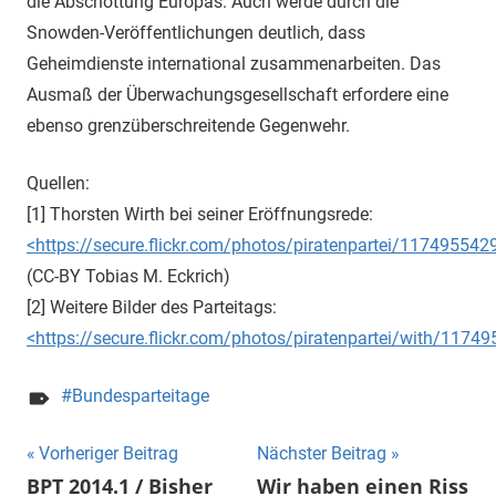
die Abschottung Europas. Auch werde durch die
Snowden-Veröffentlichungen deutlich, dass
Geheimdienste international zusammenarbeiten. Das
Ausmaß der Überwachungsgesellschaft erfordere eine
ebenso grenzüberschreitende Gegenwehr.
Quellen:
[1] Thorsten Wirth bei seiner Eröffnungsrede:
<https://secure.flickr.com/photos/piratenpartei/117495542
(CC-BY Tobias M. Eckrich)
[2] Weitere Bilder des Parteitags:
<https://secure.flickr.com/photos/piratenpartei/with/1174
Bundesparteitage
Beitragsnavigation
Vorheriger Beitrag
Nächster Beitrag
BPT 2014.1 / Bisher
Wir haben einen Riss