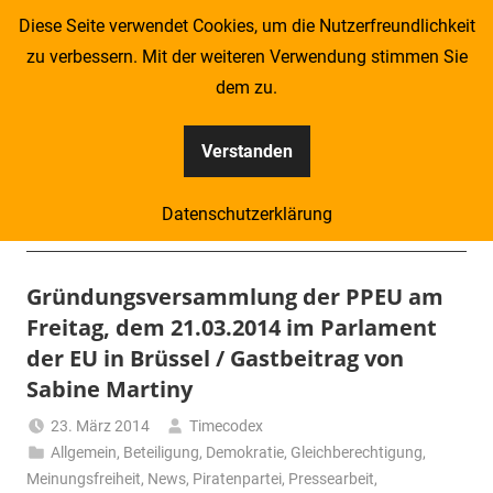
Zum
Diese Seite verwendet Cookies, um die Nutzerfreundlichkeit
Inhalt
zu verbessern. Mit der weiteren Verwendung stimmen Sie
springen
dem zu.
Verstanden
Kompass
Datenschutzerklärung
–
Menü
Zeitung
Gründungsversammlung der PPEU am
Freitag, dem 21.03.2014 im Parlament
für
der EU in Brüssel / Gastbeitrag von
Piraten
Sabine Martiny
23. März 2014
Timecodex
Allgemein
,
Beteiligung
,
Demokratie
,
Gleichberechtigung
,
Meinungsfreiheit
,
News
,
Piratenpartei
,
Pressearbeit
,