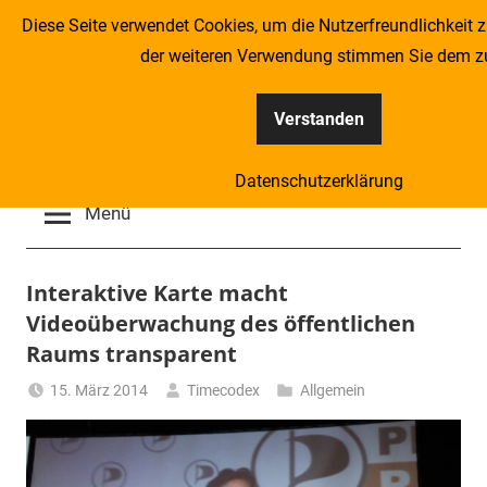
Zum
Diese Seite verwendet Cookies, um die Nutzerfreundlichkeit z
Inhalt
der weiteren Verwendung stimmen Sie dem z
springen
Verstanden
Kompass
Datenschutzerklärung
–
Menü
Zeitung
Interaktive Karte macht
Videoüberwachung des öffentlichen
für
Raums transparent
Piraten
15. März 2014
Timecodex
Allgemein