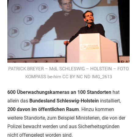
PATRICK BREYER – MdL SCHLESWIG – HOLSTEIN – FOTO
KOMPASS be-him CC BY NC ND IMG_2613
600 Überwachungskameras an 100 Standorten
hat
allein das
Bundesland Schleswig-Holstein
installiert,
200 davon im öffentlichen Raum
. Hinzu kommen
weitere Standorte, zum Beispiel Ministerien, die von der
Polizei bewacht werden und aus Sicherheitsgründen
nicht offengelegt worden sind.