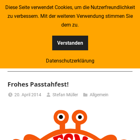
Zum
Diese Seite verwendet Cookies, um die Nutzerfreundlichkeit
Inhalt
zu verbessern. Mit der weiteren Verwendung stimmen Sie
springen
dem zu.
Verstanden
Kompass
Datenschutzerklärung
–
Menü
Zeitung
Frohes Passtahfest!
für
20. April 2014
Stefan Müller
Allgemein
Piraten