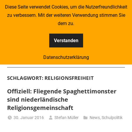
Zum
Diese Seite verwendet Cookies, um die Nutzerfreundlichkeit
Inhalt
zu verbessern. Mit der weiteren Verwendung stimmen Sie
springen
dem zu.
Verstanden
Kompass
Datenschutzerklärung
–
Menü
Zeitung
SCHLAGWORT:
RELIGIONSFREIHEIT
für
Offiziell: Fliegende Spaghettimonster
sind niederländische
Piraten
Religionsgemeinschaft
30. Januar 2016
Stefan Müller
News
,
Schulpolitik