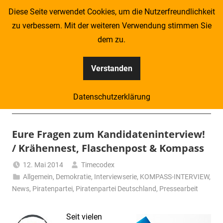
Zum
Diese Seite verwendet Cookies, um die Nutzerfreundlichkeit
Inhalt
zu verbessern. Mit der weiteren Verwendung stimmen Sie
springen
dem zu.
Verstanden
Kompass
Datenschutzerklärung
–
Menü
Zeitung
Eure Fragen zum Kandidateninterview!
/ Krähennest, Flaschenpost & Kompass
für
12. Mai 2014
Timecodex
Piraten
Allgemein
,
Demokratie
,
Interviewserie
,
KOMPASS-INTERVIEW
,
News
,
Piratenpartei
,
Piratenpartei Deutschland
,
Pressearbeit
Seit vielen