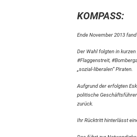
KOMPASS:
Ende November 2013 fand a
Der Wahl folgten in kurze
#Flaggenstreit, #Bombergate
„sozial-liberalen“ Piraten.
Aufgrund der erfolgten Es
politische Geschäftsführe
zurück.
Ihr Rücktritt hinterlässt 
Das führt zur Notwendigke