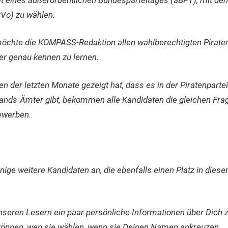
Vo) zu wählen.
möchte die KOMPASS-Redaktion allen wahlberechtigten Piraten
er genau kennen zu lernen.
n der letzten Monate gezeigt hat, dass es in der Piratenpartei 
nds-Ämter gibt, bekommen alle Kandidaten die gleichen Fragen
ewerben.
inige weitere Kandidaten an, die ebenfalls einen Platz in die
nseren Lesern ein paar persönliche Informationen über Dich z
können, wen sie wählen, wenn sie Deinen Namen ankreuzen.