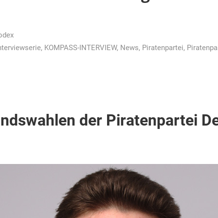
odex
nterviewserie
,
KOMPASS-INTERVIEW
,
News
,
Piratenpartei
,
Piratenpa
ndswahlen der Piratenpartei D