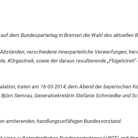
uf dem Bundesparteitag in Bremen die Wahl des aktuellen B
n Abständen, verschiedene innerparteiliche Verwerfungen, her
, #Orgastreik, sowie der daraus resultierende „Flügelstreit“ 
kalation, traten am 16-03-2014, dem Abend der bayerischen 
r Björn Semrau, Generalsekretärin Stefanie Schmiedke und Sc
einen amtierenden, handlungsunfähigen Bundesvorstand.
it eines außerordentlichen Bundesparteitages (aBPT),
mit dem