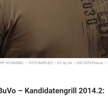
IPP SCHNABEL – FOTO BARTJEZ – CC by SA – DSC2973-Presse –
Vo – Kandidatengrill 2014.2: