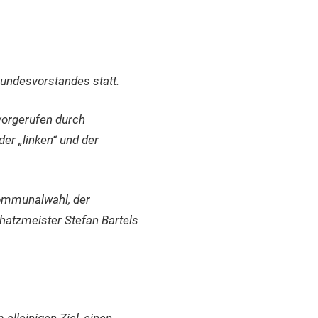
undesvorstandes statt.
vorgerufen durch
der „linken“ und der
Kommunalwahl, der
hatzmeister Stefan Bartels
 alleinigen Ziel, einen