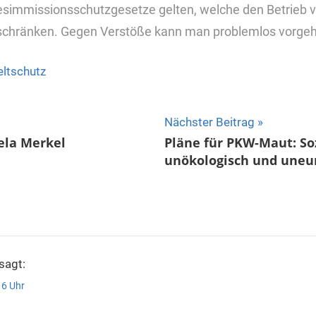
desimmissionsschutzgesetze gelten, welche den Betrieb 
schränken. Gegen Verstöße kann man problemlos vorge
ltschutz
ion
Nächster Beitrag
ela Merkel
Pläne für PKW-Maut: So
unökologisch und uneu
sagt:
16 Uhr