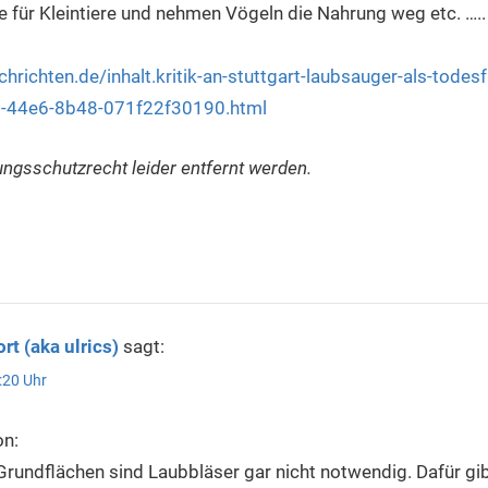
e für Kleintiere und nehmen Vögeln die Nahrung weg etc. …..
hrichten.de/inhalt.kritik-an-stuttgart-laubsauger-als-todesfa
1-44e6-8b48-071f22f30190.html
gsschutzrecht leider entfernt werden.
rt (aka ulrics)
sagt:
:20 Uhr
on:
Grundflächen sind Laubbläser gar nicht notwendig. Dafür gi