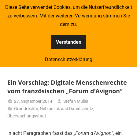
Zum
Diese Seite verwendet Cookies, um die Nutzerfreundlichkeit
Inhalt
zu verbessern. Mit der weiteren Verwendung stimmen Sie
springen
dem zu.
Verstanden
Kompass
Datenschutzerklärung
–
Menü
Zeitung
Ein Vorschlag: Digitale Menschenrechte
vom französischen „Forum d’Avignon“
für
27. September 2014
Stefan Müller
Piraten
Grundrechte
,
Netzpolitik und Datenschutz
,
Überwachungsstaat
In acht Paragraphen fasst das
„Forum d’Avignon“
, ein