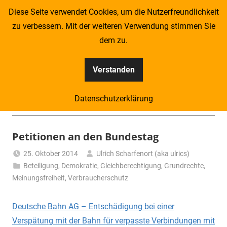
Zum
Diese Seite verwendet Cookies, um die Nutzerfreundlichkeit
Inhalt
zu verbessern. Mit der weiteren Verwendung stimmen Sie
springen
dem zu.
Verstanden
Kompass
Datenschutzerklärung
–
Menü
Zeitung
Petitionen an den Bundestag
für
25. Oktober 2014
Ulrich Scharfenort (aka ulrics)
Beteiligung
,
Demokratie
,
Gleichberechtigung
,
Grundrechte
,
Piraten
Meinungsfreiheit
,
Verbraucherschutz
Deutsche Bahn AG – Entschädigung bei einer
Verspätung mit der Bahn für verpasste Verbindungen mit