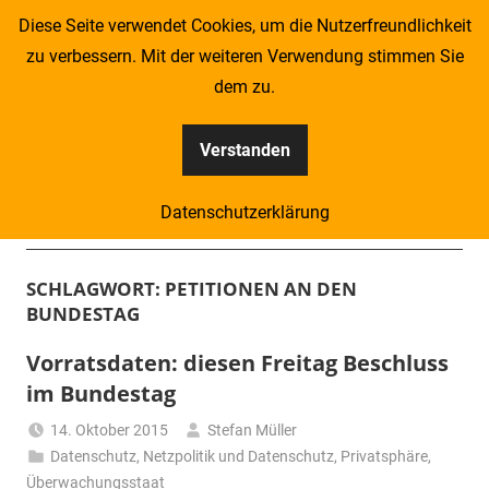
Zum
Diese Seite verwendet Cookies, um die Nutzerfreundlichkeit
Inhalt
zu verbessern. Mit der weiteren Verwendung stimmen Sie
springen
dem zu.
Verstanden
Kompass
Datenschutzerklärung
–
Menü
Zeitung
SCHLAGWORT:
PETITIONEN AN DEN
BUNDESTAG
für
Vorratsdaten: diesen Freitag Beschluss
Piraten
im Bundestag
14. Oktober 2015
Stefan Müller
Datenschutz
,
Netzpolitik und Datenschutz
,
Privatsphäre
,
Überwachungsstaat