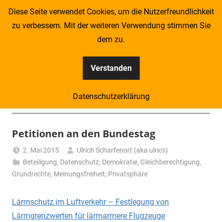
Zum
Diese Seite verwendet Cookies, um die Nutzerfreundlichkeit
Inhalt
zu verbessern. Mit der weiteren Verwendung stimmen Sie
springen
dem zu.
Verstanden
Kompass
Datenschutzerklärung
–
Menü
Zeitung
Petitionen an den Bundestag
für
2. Mai 2015
Ulrich Scharfenort (aka ulrics)
Beteiligung
,
Datenschutz
,
Demokratie
,
Gleichberechtigung
,
Piraten
Grundrechte
,
Meinungsfreiheit
,
Privatsphäre
Lärmschutz im Luftverkehr – Festlegung von
Lärmgrenzwerten für lärmarmere Flugzeuge